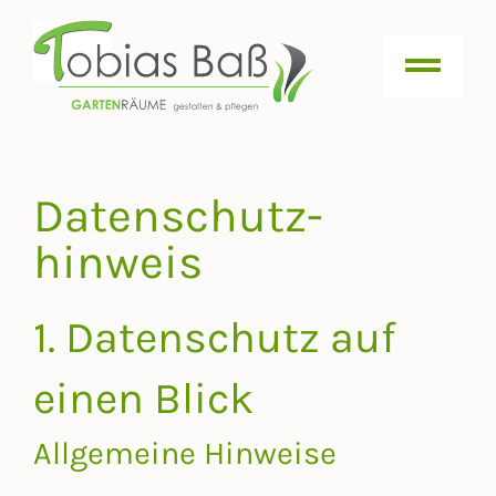
Zum
Inhalt
springen
Togg
Navi
Leistungen
Datenschutz­
Garten Projekte
hinweis
Die Gartenschönmacher
Karriere
1. Datenschutz auf
Kontakt
einen Blick
Allgemeine Hinweise